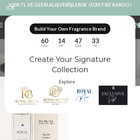
1000 TL VE ÜZERİ ALIŞVERİŞLERDE ÜCRETSİZ KARGO !
Build Your Own Fragrance Brand
60
14
47
33
sedir ağaçlı parfüm
Gün
Hr
Dak
Sc
Kategoriler
Create Your Signature
Royal Mum
/
Ürünler “sedir ağaçlı parfüm” olarak etiketlendi
Filtreler
Collection
Explore