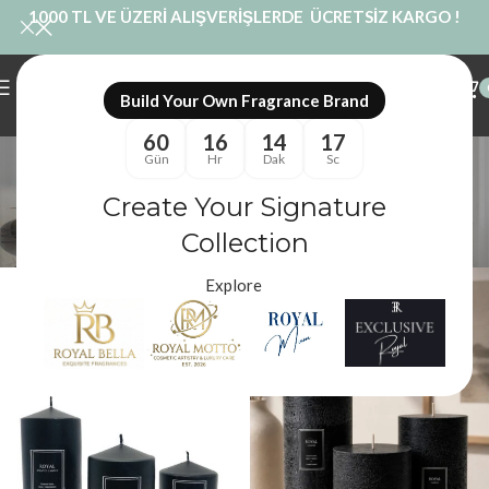
1000 TL VE ÜZERİ ALIŞVERİŞLERDE ÜCRETSİZ KARGO !
Build Your Own Fragrance Brand
60
16
14
17
Siyah Silindir Mum
Gün
Hr
Dak
Sc
Kategoriler
Create Your Signature
Royal Mum
/
Ürünler “Siyah Silindir Mum” olarak etiketlendi
Filtreler
Collection
Explore