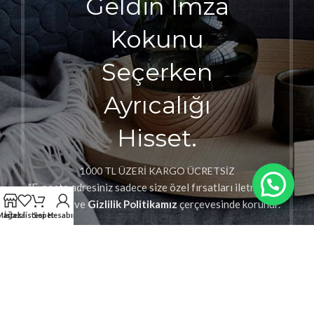
Geldin İmza
Kokunu
Seçerken
Ayrıcalığı
Hisset.
1000 TL ÜZERİ KARGO ÜCRETSİZ
"E-posta adresiniz sadece size özel fırsatları iletmek için
kullanılır ve
Gizlilik Politikamız
çerçevesinde korunur."
Mağaza
İstek listesi
Sepet
Hesabım