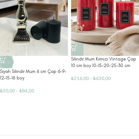
Silindir Mum Kırmızı Vintage Çap
SICAK
10 cm boy 10-15-20-25-30 cm
Siyah Silindir Mum 6 cm Çap 6-9-
12-15-18 boy
₺
216,00
–
₺
630,00
₺
30,00
–
₺
84,00