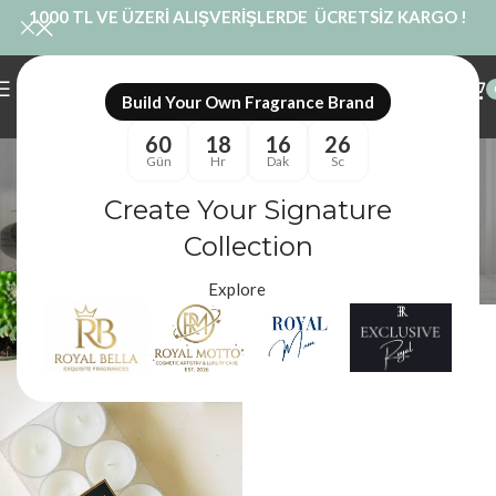
1000 TL VE ÜZERİ ALIŞVERİŞLERDE ÜCRETSİZ KARGO !
Build Your Own Fragrance Brand
60
18
16
25
Standart Tealight Mum
Gün
Hr
Dak
Sc
Kategoriler
Create Your Signature
Royal Mum
/
Ürünler “Standart Tealight Mum” olarak etiketlendi
Filtreler
Collection
Explore