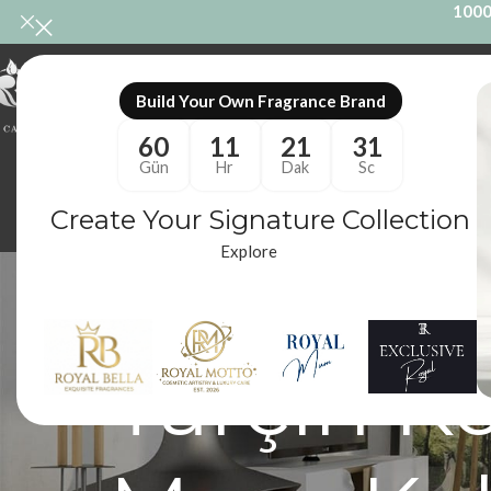
1000
ONL
Build Your Own Fragrance Brand
60
11
21
30
Gün
Hr
Dak
Sc
Create Your Signature Collection
Explore
Tarçınl
Tarçın 