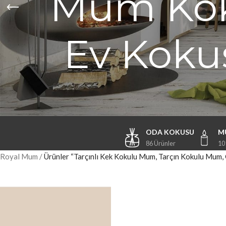
Mum Koku
Ev Koku
ODA KOKUSU
M
86 Ürünler
10
Royal Mum
/
Ürünler “Tarçınlı Kek Kokulu Mum, Tarçın Kokulu Mum,