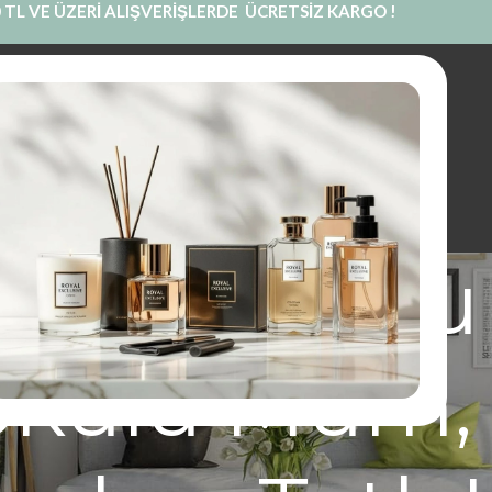
 TL VE ÜZERİ ALIŞVERİŞLERDE ÜCRETSİZ KARGO !
INE SATIŞ
PRIVATE LABEL
BLOG
KURUMSAL
İLETIŞIM
ı Kek Kokul
Kokulu Mum