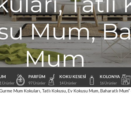
ları, Tatlı 
su Mum, Bah
Mum
UM
PARFÜM
KOKU KESESI
KOLONYA
1 Ürünler
97 Ürünler
14 Ürünler
16 Ürünler
 Gurme Mum Kokuları, Tatlı Kokusu, Ev Kokusu Mum, Baharatlı Mum” o