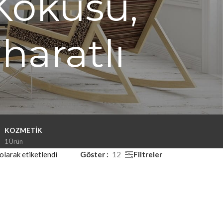
Kokusu,
aratlı
KOZMETIK
1 Ürün
Filtreler
larak etiketlendi
Göster
12