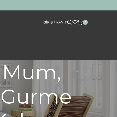
GIRIŞ / KAYIT
0
u Mum,
, Gurme