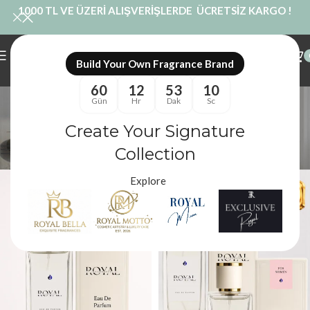
1000 TL VE ÜZERİ ALIŞVERİŞLERDE ÜCRETSİZ KARGO !
Build Your Own Fragrance Brand
60
12
53
10
tatlı kremsi koku
Gün
Hr
Dak
Sc
Kategoriler
Create Your Signature
Royal Mum
/
Ürünler “tatlı kremsi koku” olarak etiketlendi
Filtreler
Collection
Explore