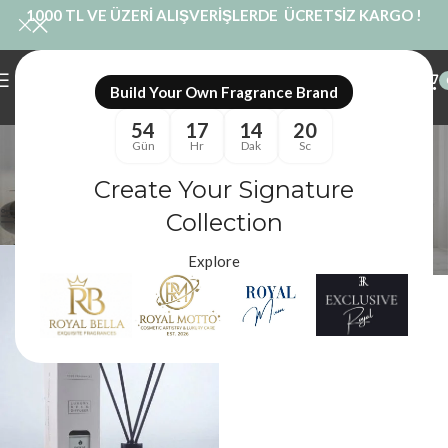
1000 TL VE ÜZERİ ALIŞVERİŞLERDE ÜCRETSİZ KARGO !
Build Your Own Fragrance Brand
54
17
14
20
Tatlı Oda Parfümü
Gün
Hr
Dak
Sc
Kategoriler
Create Your Signature
Royal Mum
/
Ürünler “Tatlı Oda Parfümü” olarak etiketlendi
Filtreler
Collection
Explore