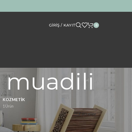
GIRIŞ / KAYIT
0
 muadili
KOZMETIK
1 Ürün
Filtreler
Göster
12