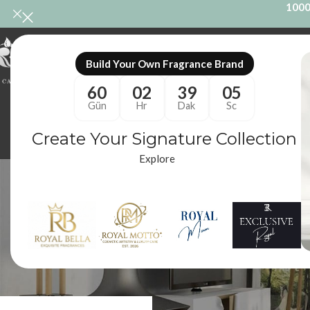
1000
ONL
Build Your Own Fragrance Brand
60
02
39
04
Gün
Hr
Dak
Sc
Create Your Signature Collection
Explore
tom ford 
ODA KOKUSU
M
86 Ürünler
10
Royal Mum
/
Ürünler “tom ford black orchid muadili” olarak etiketlen