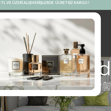
 TL VE ÜZERİ ALIŞVERİŞLERDE ÜCRETSİZ KARGO !
INE SATIŞ
PRIVATE LABEL
BLOG
KURUMSAL
İLETIŞIM
black orchid
UM
PARFÜM
KOKU KESESI
KOLONYA
1 Ürünler
97 Ürünler
14 Ürünler
16 Ürünler
di