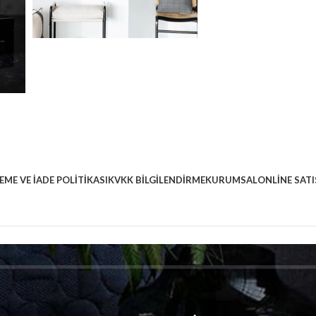
EME VE İADE POLITIKASI
KVKK BILGILENDIRME
KURUMSAL
ONLINE SATI