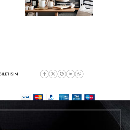
S
İLETIŞIM