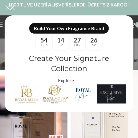
1000 TL VE ÜZERİ ALIŞVERİŞLERDE ÜCRETSİZ KARGO !
Build Your Own Fragrance Brand
54
14
27
26
vetiver koku
Gün
Hr
Dak
Sc
Kategoriler
Create Your Signature
Filtreler
Royal Mum
/
Ürünler “vetiver koku” olarak etiketlendi
Collection
Explore