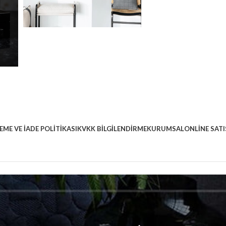
EME VE İADE POLITIKASI
KVKK BILGILENDIRME
KURUMSAL
ONLINE SATI