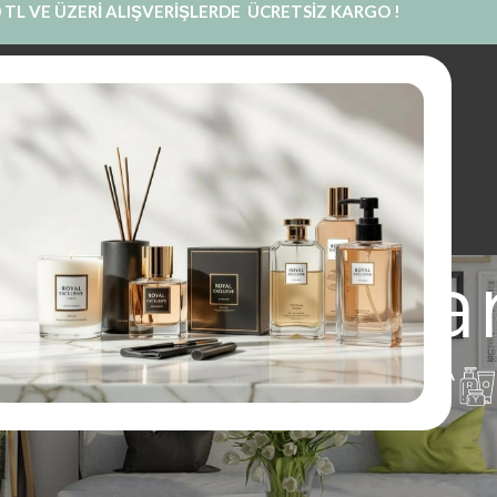
 TL VE ÜZERİ ALIŞVERİŞLERDE ÜCRETSİZ KARGO !
INE SATIŞ
PRIVATE LABEL
BLOG
KURUMSAL
İLETIŞIM
musk saç p
UM
PARFÜM
KOKU KESESI
KOLONYA
1 Ürünler
97 Ürünler
14 Ürünler
16 Ürünler