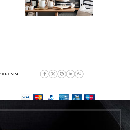
S
İLETIŞIM