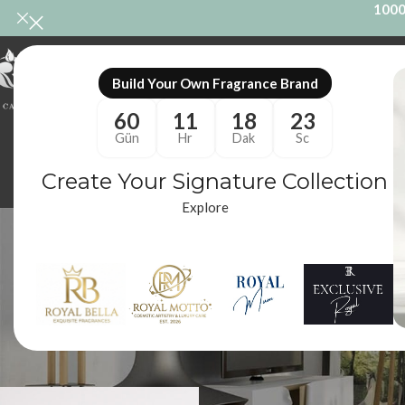
1000
ONL
Build Your Own Fragrance Brand
60
11
18
22
Gün
Hr
Dak
Sc
Create Your Signature Collection
Explore
white 
ODA KOKUSU
M
86 Ürünler
10
Royal Mum
/
Ürünler “white musk saç parfümü” olarak etiketlendi