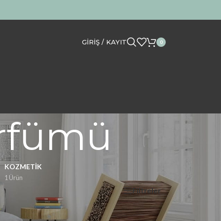
GIRIŞ / KAYIT
0
arfümü
KOZMETIK
1 Ürün
Filtreler
Göster
12