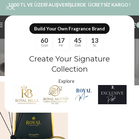
1000 TL VE ÜZERİ ALIŞVERİŞLERDE ÜCRETSİZ KARGO !
Build Your Own Fragrance Brand
60
17
45
13
Yeni Yıl Hediye Kutusu
Gün
Hr
Dak
Sc
Kategoriler
Create Your Signature
Royal Mum
/
Ürünler “Yeni Yıl Hediye Kutusu” olarak etiketlendi
Filtreler
Collection
Explore