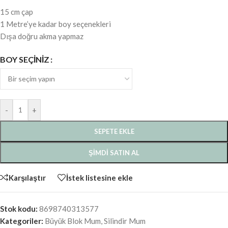
15 cm çap
1 Metre’ye kadar boy seçenekleri
Dışa doğru akma yapmaz
BOY SEÇINIZ
-
+
SEPETE EKLE
ŞIMDI SATIN AL
Karşılaştır
İstek listesine ekle
Stok kodu:
8698740313577
Kategoriler:
Büyük Blok Mum
,
Silindir Mum