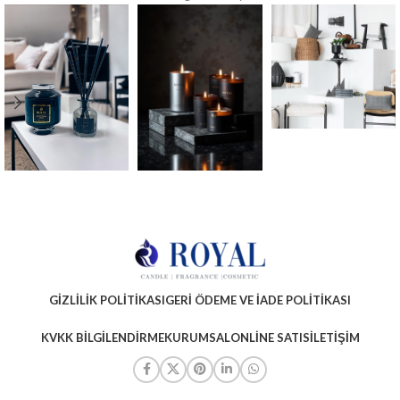
GIZLILIK POLITIKASI
GERI ÖDEME VE İADE POLITIKASI
KVKK BILGILENDIRME
KURUMSAL
ONLINE SATIS
İLETIŞIM