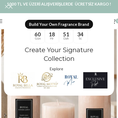
1000 TL VE ÜZERİ ALIŞVERİŞLERDE ÜCRETSİZ KARGO !
Build Your Own Fragrance Brand
60
18
51
33
Gün
Hr
Dak
Sc
Create Your Signature
Collection
Explore