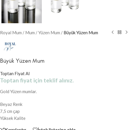
Royal Mum
/
Mum
/
Yüzen Mum
/
Büyük Yüzen Mum
Büyük Yüzen Mum
Toptan Fiyat Al
Toptan fiyat için teklif alınız.
Gold Yüzen mumlar.
Beyaz Renk
7,5 cm çap
Yüksek Kalite
Karşılaştır
İstek listesine ekle