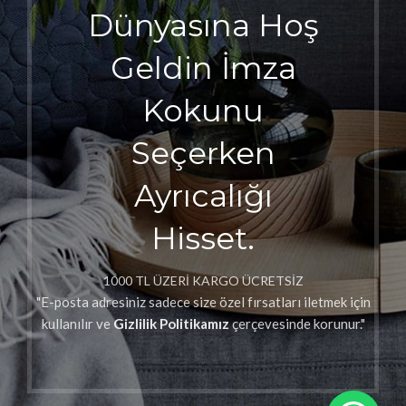
Dünyasına Hoş
Geldin İmza
Kokunu
Seçerken
Ayrıcalığı
Hisset.
1000 TL ÜZERİ KARGO ÜCRETSİZ
"E-posta adresiniz sadece size özel fırsatları iletmek için
kullanılır ve
Gizlilik Politikamız
çerçevesinde korunur."