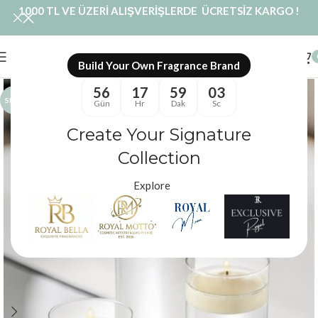
1000 TL VE ÜZERİ ALIŞVERİŞLERDE ÜCRETSİZ KARGO !
Build Your Own Fragrance Brand
56
17
59
02
SICAK
Gün
Hr
Dak
Sc
Create Your Signature
Collection
Explore