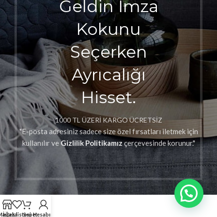
Geldin İmza
Kokunu
Seçerken
Ayrıcalığı
Hisset.
1000 TL ÜZERİ KARGO ÜCRETSİZ
"E-posta adresiniz sadece size özel fırsatları iletmek için
kullanılır ve
Gizlilik Politikamız
çerçevesinde korunur."
Mağaza
İstek listesi
Sepet
Hesabım