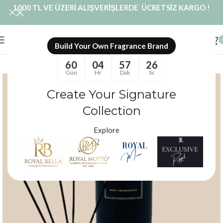
1000 TL VE ÜZERİ ALIŞVERİŞLERDE ÜCRETSİZ KARGO !
Build Your Own Fragrance Brand
60
04
57
26
Gün
Hr
Dak
Sc
Create Your Signature
Collection
Explore