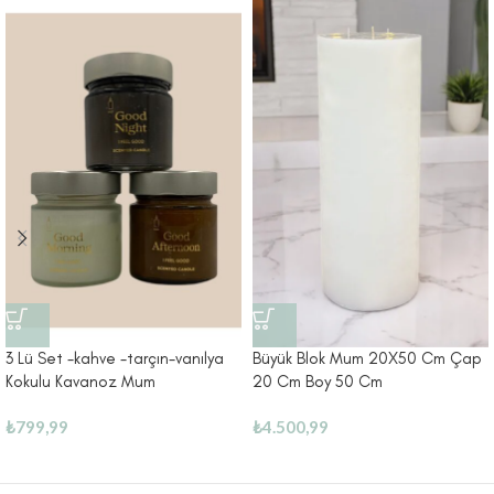
3 Lü Set -kahve -tarçın-vanılya
Büyük Blok Mum 20X50 Cm Çap
Kokulu Kavanoz Mum
20 Cm Boy 50 Cm
₺
799,99
₺
4.500,99