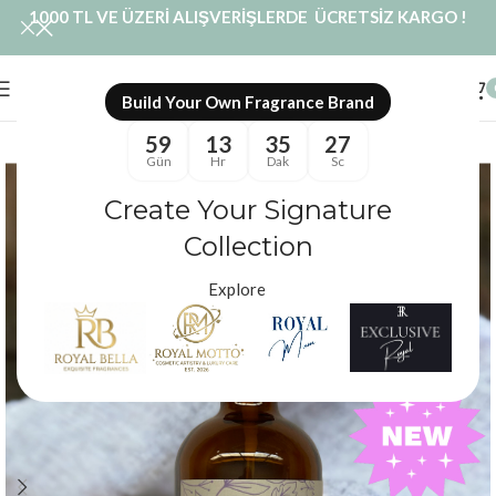
1000 TL VE ÜZERİ ALIŞVERİŞLERDE ÜCRETSİZ KARGO !
Build Your Own Fragrance Brand
59
13
35
26
Gün
Hr
Dak
Sc
Create Your Signature
Collection
Explore