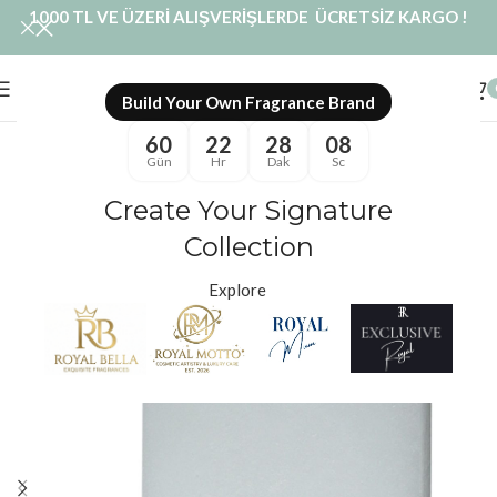
1000 TL VE ÜZERİ ALIŞVERİŞLERDE ÜCRETSİZ KARGO !
Build Your Own Fragrance Brand
60
22
28
08
Gün
Hr
Dak
Sc
Create Your Signature
Collection
Explore