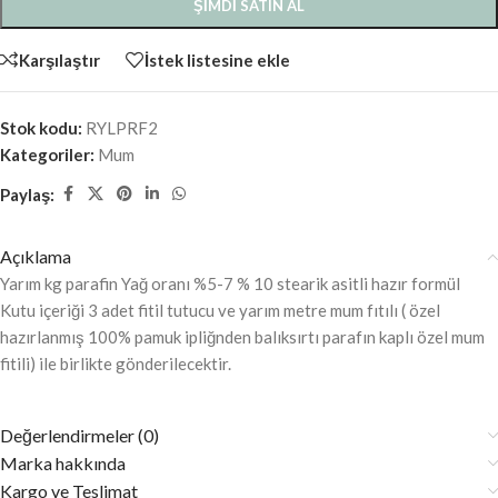
ŞIMDI SATIN AL
Karşılaştır
İstek listesine ekle
Stok kodu:
RYLPRF2
Kategoriler:
Mum
Paylaş:
Açıklama
Yarım kg parafin Yağ oranı %5-7 % 10 stearik asitli hazır formül
Kutu içeriği 3 adet fitil tutucu ve yarım metre mum fıtılı ( özel
hazırlanmış 100% pamuk ipliğnden balıksırtı parafın kaplı özel mum
fitili) ile birlikte gönderilecektir.
Değerlendirmeler (0)
Marka hakkında
Kargo ve Teslimat