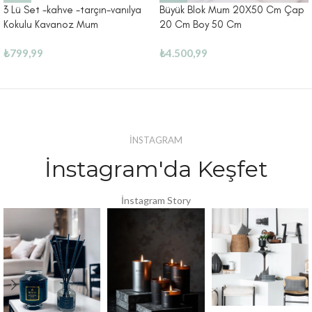
3 Lü Set -kahve -tarçın-vanılya
Büyük Blok Mum 20X50 Cm Çap
Kokulu Kavanoz Mum
20 Cm Boy 50 Cm
₺
799,99
₺
4.500,99
İNSTAGRAM
İnstagram'da Keşfet
İnstagram Story