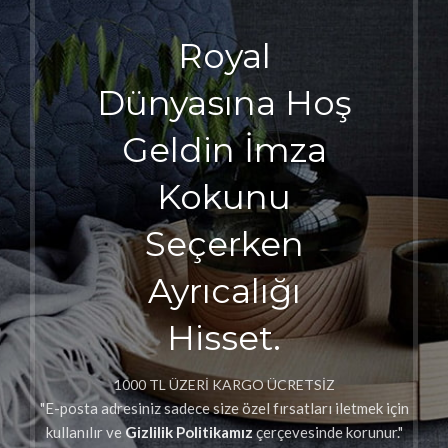
Royal
Dünyasına Hoş
Geldin İmza
Kokunu
Seçerken
Ayrıcalığı
Hisset.
1000 TL ÜZERİ KARGO ÜCRETSİZ
"E-posta adresiniz sadece size özel fırsatları iletmek için
kullanılır ve
Gizlilik Politikamız
çerçevesinde korunur."