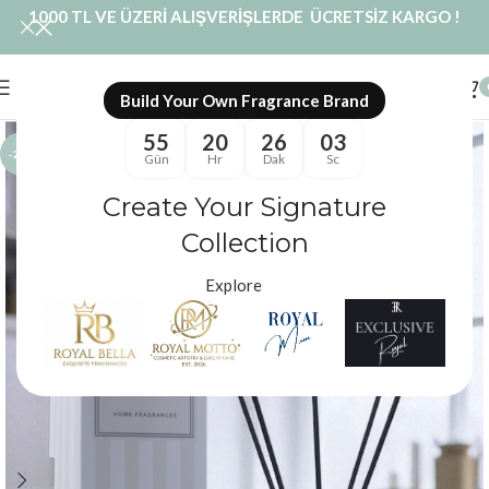
1000 TL VE ÜZERİ ALIŞVERİŞLERDE ÜCRETSİZ KARGO !
Build Your Own Fragrance Brand
55
20
26
02
-20%
Gün
Hr
Dak
Sc
Create Your Signature
Collection
Explore