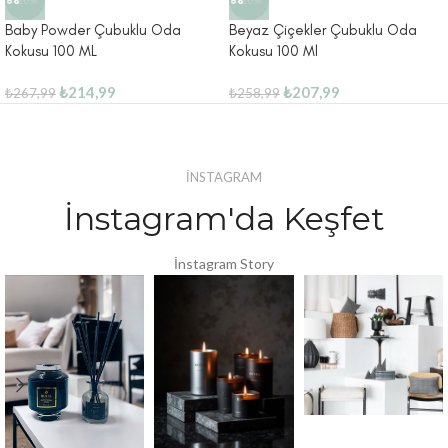
-20%
-20%
Baby Powder Çubuklu Oda
Beyaz Çiçekler Çubuklu Oda
Kokusu 100 ML
Kokusu 100 Ml
₺
214,99
₺
207,99
₺
267,99
₺
258,99
İNSTAGRAM
İnstagram'da Keşfet
İnstagram Story