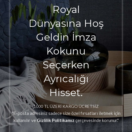
Royal
Dünyasına Hoş
Geldin İmza
Kokunu
Seçerken
Ayrıcalığı
Hisset.
1000 TL ÜZERİ KARGO ÜCRETSİZ
"E-posta adresiniz sadece size özel fırsatları iletmek için
kullanılır ve
Gizlilik Politikamız
çerçevesinde korunur."