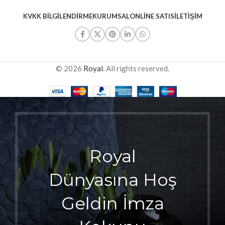
KVKK BILGILENDIRME
KURUMSAL
ONLINE SATIS
İLETIŞIM
© 2026
Royal
. All rights reserved.
Royal
Dünyasına Hoş
Geldin İmza