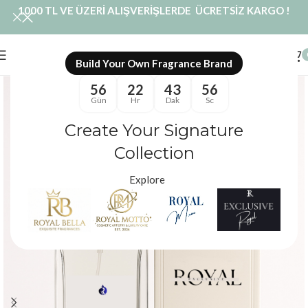
1000 TL VE ÜZERİ ALIŞVERİŞLERDE ÜCRETSİZ KARGO !
Build Your Own Fragrance Brand
56
22
43
55
Gün
Hr
Dak
Sc
Create Your Signature
Collection
Explore