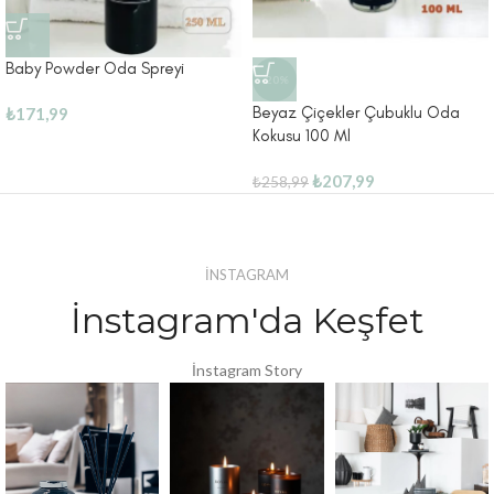
Baby Powder Oda Spreyi
-20%
Beyaz Çiçekler Çubuklu Oda
₺
171,99
Kokusu 100 Ml
₺
207,99
₺
258,99
İNSTAGRAM
İnstagram'da Keşfet
İnstagram Story