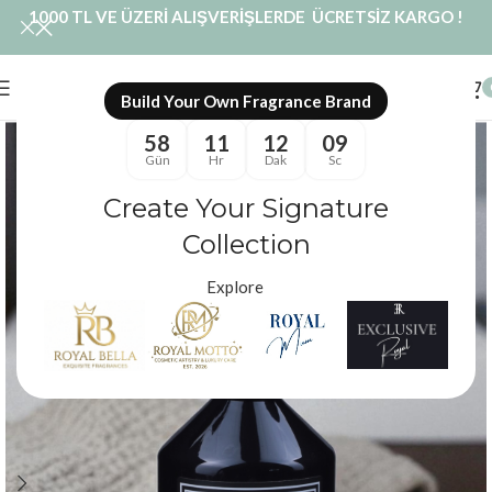
1000 TL VE ÜZERİ ALIŞVERİŞLERDE ÜCRETSİZ KARGO !
Build Your Own Fragrance Brand
58
11
12
08
Gün
Hr
Dak
Sc
Create Your Signature
Collection
Explore