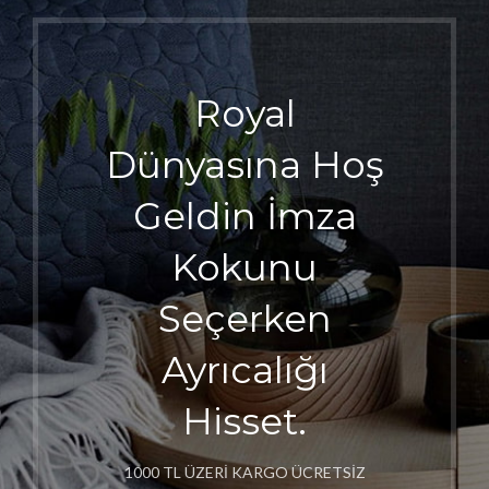
Royal
Dünyasına Hoş
Geldin İmza
Kokunu
Seçerken
Ayrıcalığı
Hisset.
1000 TL ÜZERİ KARGO ÜCRETSİZ