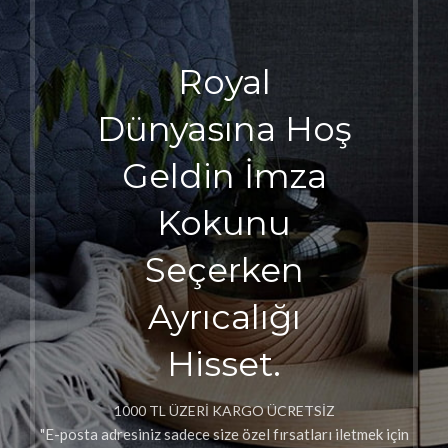
Royal
Dünyasına Hoş
Geldin İmza
Kokunu
Seçerken
Ayrıcalığı
Hisset.
1000 TL ÜZERİ KARGO ÜCRETSİZ
"E-posta adresiniz sadece size özel fırsatları iletmek için