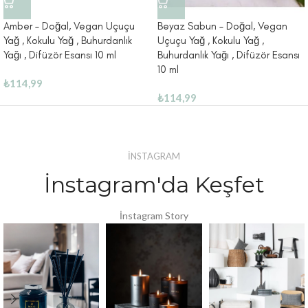
Amber – Doğal, Vegan Uçuçu
Beyaz Sabun – Doğal, Vegan
Yağ , Kokulu Yağ , Buhurdanlık
Uçuçu Yağ , Kokulu Yağ ,
Yağı , Difüzör Esansı 10 ml
Buhurdanlık Yağı , Difüzör Esansı
10 ml
₺
114,99
₺
114,99
İNSTAGRAM
İnstagram'da Keşfet
İnstagram Story