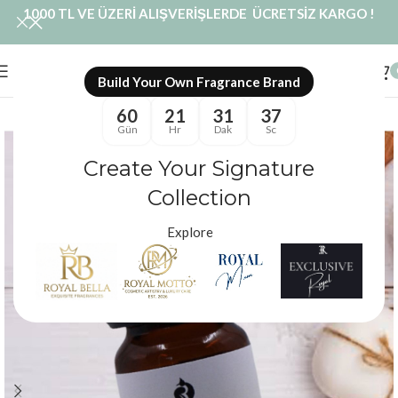
1000 TL VE ÜZERİ ALIŞVERİŞLERDE ÜCRETSİZ KARGO !
Build Your Own Fragrance Brand
60
21
31
36
Gün
Hr
Dak
Sc
Create Your Signature
Collection
Explore