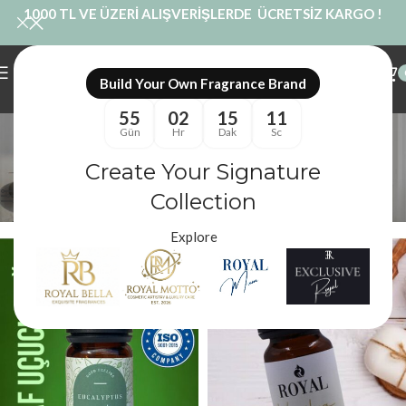
1000 TL VE ÜZERİ ALIŞVERİŞLERDE ÜCRETSİZ KARGO !
Build Your Own Fragrance Brand
55
02
15
11
Buhurdanlık Esansı
Gün
Hr
Dak
Sc
Kategoriler
Create Your Signature
Royal Mum
/
Ürünler “Buhurdanlık Esansı” olarak etiketlendi
Filtreler
Collection
Explore