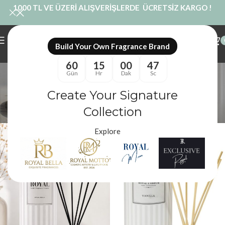
1000 TL VE ÜZERİ ALIŞVERİŞLERDE ÜCRETSİZ KARGO !
Build Your Own Fragrance Brand
60
15
00
47
dekoratif oda kokusu
Gün
Hr
Dak
Sc
Kategoriler
Create Your Signature
Royal Mum
/
Ürünler “dekoratif oda kokusu” olarak etiketlendi
Filtreler
Collection
Explore