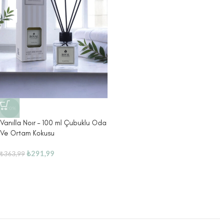
-20%
Vanılla Noır – 100 ml Çubuklu Oda
Ve Ortam Kokusu
₺
291,99
₺
363,99