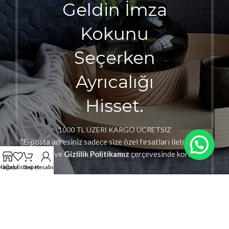
Geldin İmza
Kokunu
Seçerken
Ayrıcalığı
Hisset.
1000 TL ÜZERİ KARGO ÜCRETSİZ
"E-posta adresiniz sadece size özel fırsatları iletmek için
kullanılır ve
Gizlilik Politikamız
çerçevesinde korunur."
Mağaza
İstek listesi
Sepet
Hesabım