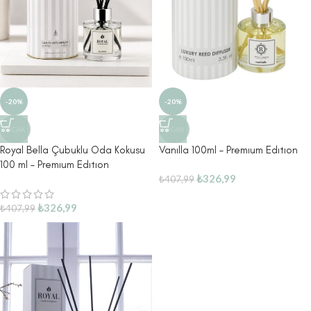
-20%
-20%
SICAK
SICAK
Royal Bella Çubuklu Oda Kokusu
Vanılla 100ml – Premıum Edıtıon
100 ml – Premıum Edıtıon
₺
326,99
₺
407,99
₺
326,99
₺
407,99