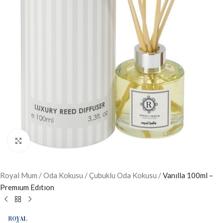
Büyütmek için tıklayın
Royal Mum
/
Oda Kokusu
/
Çubuklu Oda Kokusu
/
Vanılla 100ml –
Premıum Edıtıon