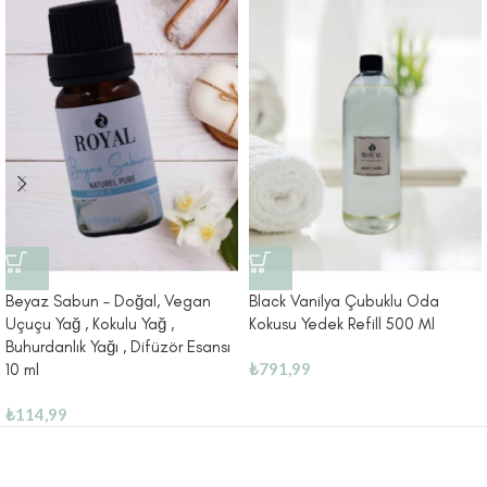
Beyaz Sabun – Doğal, Vegan
Black Vanilya Çubuklu Oda
Uçuçu Yağ , Kokulu Yağ ,
Kokusu Yedek Refill 500 Ml
Buhurdanlık Yağı , Difüzör Esansı
₺
791,99
10 ml
₺
114,99