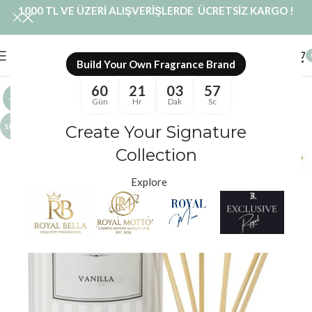
1000 TL VE ÜZERİ ALIŞVERİŞLERDE ÜCRETSİZ KARGO !
Build Your Own Fragrance Brand
60
21
03
56
-20%
Gün
Hr
Dak
Sc
SICAK
Create Your Signature
Collection
Explore