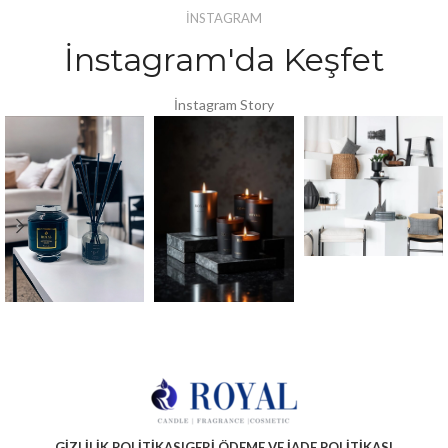
İNSTAGRAM
İnstagram'da Keşfet
İnstagram Story
GIZLILIK POLITIKASI
GERI ÖDEME VE İADE POLITIKASI