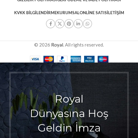
KVKK BILGILENDIRME
KURUMSAL
ONLINE SATIS
İLETIŞIM
© 2026
Royal
. All rights reserved.
Royal
Dünyasına Hoş
Geldin İmza