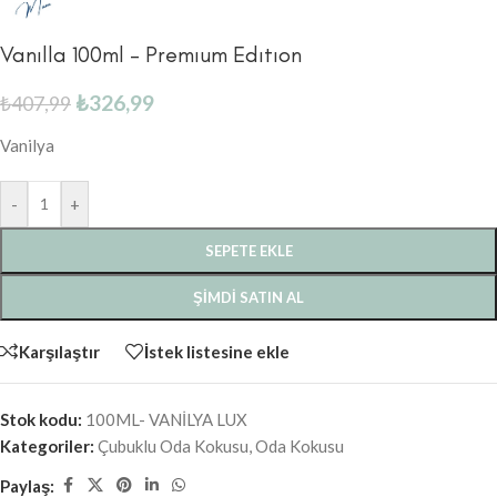
Vanılla 100ml – Premıum Edıtıon
₺
326,99
₺
407,99
Vanilya
-
+
SEPETE EKLE
ŞIMDI SATIN AL
Karşılaştır
İstek listesine ekle
Stok kodu:
100ML- VANİLYA LUX
Kategoriler:
Çubuklu Oda Kokusu
,
Oda Kokusu
Paylaş: