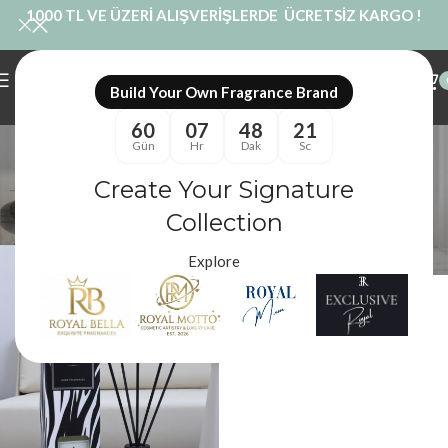
1000 TL VE ÜZERİ ALIŞVERİŞLERDE ÜCRETSİZ KARGO !
Build Your Own Fragrance Brand
60
07
48
20
royal mum lavanta
Gün
Hr
Dak
Sc
Kategoriler
Create Your Signature
Royal Mum
/
Ürünler “royal mum lavanta” olarak etiketlendi
Filtreler
Collection
Explore