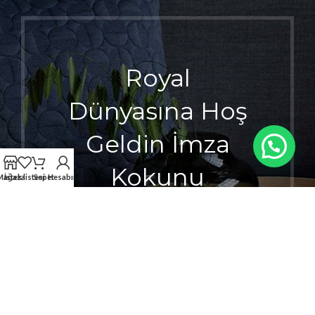
Royal
Dünyasına Hoş
Geldin İmza
Kokunu
Mağaza
İstek listesi
Sepet
Hesabım
Seçerken
Ayrıcalığı
Hisset.
1000 TL ÜZERİ KARGO ÜCRETSİZ