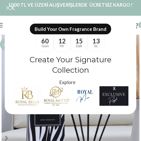
1000 TL VE ÜZERİ ALIŞVERİŞLERDE ÜCRETSİZ KARGO !
Build Your Own Fragrance Brand
60
12
15
12
-20%
Gün
Hr
Dak
Sc
Create Your Signature
Collection
Explore