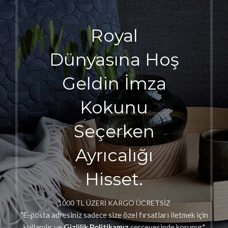
Royal
Dünyasına Hoş
Geldin İmza
Kokunu
Seçerken
Ayrıcalığı
Hisset.
1000 TL ÜZERİ KARGO ÜCRETSİZ
"E-posta adresiniz sadece size özel fırsatları iletmek için
kullanılır ve
Gizlilik Politikamız
çerçevesinde korunur."