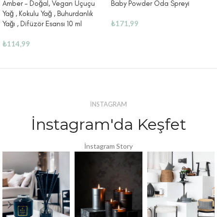
Amber – Doğal, Vegan Uçuçu
Baby Powder Oda Spreyi
Yağ , Kokulu Yağ , Buhurdanlık
₺
171,99
Yağı , Difüzör Esansı 10 ml
₺
114,99
İNSTAGRAM
İnstagram'da Keşfet
İnstagram Story