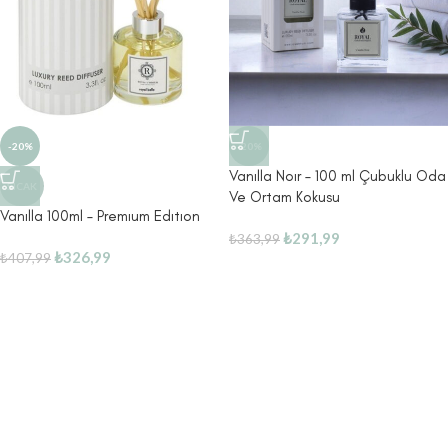
-20%
-20%
Vanılla Noır – 100 ml Çubuklu Oda
SICAK
Ve Ortam Kokusu
Vanılla 100ml – Premıum Edıtıon
₺
291,99
₺
363,99
₺
326,99
₺
407,99