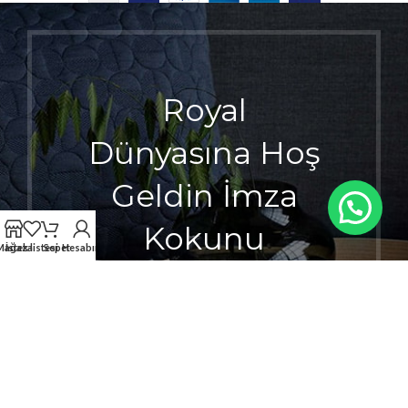
Royal
Dünyasına Hoş
Geldin İmza
Kokunu
Mağaza
İstek listesi
Sepet
Hesabım
Seçerken
Ayrıcalığı
Hisset.