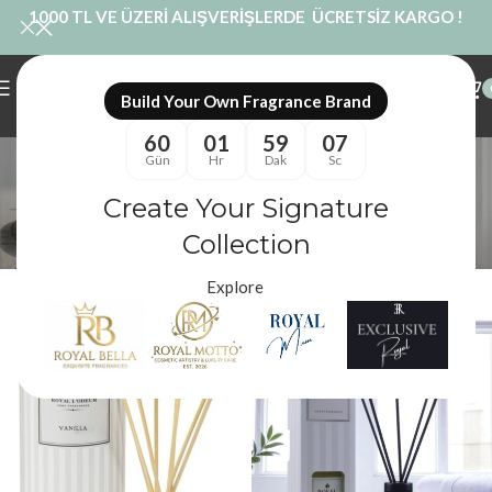
1000 TL VE ÜZERİ ALIŞVERİŞLERDE ÜCRETSİZ KARGO !
Build Your Own Fragrance Brand
60
01
59
07
vanilla noir çubuklu
Gün
Hr
Dak
Sc
Kategoriler
Create Your Signature
Royal Mum
/
Ürünler “vanilla noir çubuklu” olarak etiketlendi
Filtreler
Collection
Explore