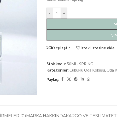
-
+
S
ŞIM
Karşılaştır
İstek listesine ekle
Stok kodu:
50ML- SPRİNG
Kategoriler:
Çubuklu Oda Kokusu
,
Oda K
Paylaş:
RMELER (0)
MARKA HAKKINDA
KARGO VE TESLIMAT
ET