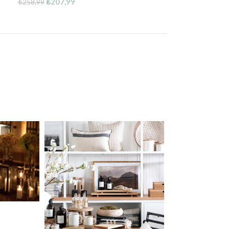
₺
207,99
₺
258,99