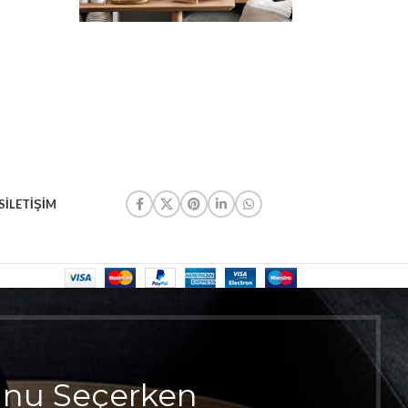
S
İLETIŞIM
unu Seçerken