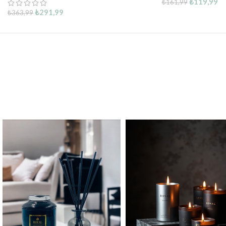
₺
119,99
₺
161,99
₺
291,99
₺
363,99