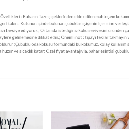
ikleri : Baharın Taze çiçeklerinden elde edilen muhteşem kokumuz ev
ı geri takın.; Kutunun içinde bulunan çubukları şişenin içerisine yerl
enizi tavsiye ediyoruz.; Ortamda istediğiniz koku seviyesini üründen ç
zeylere gelmemesine dikkat edin.; Önemli not : tıpayı tekrar takmayın 
 doldurur ;Çubuklu oda kokusu formundaki bu kokumuz, kolay kullanım s
za huzur ve sıcaklık katar; Özel fiyat avantajıyla, bahar esintisi çubu