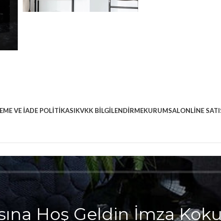
EME VE İADE POLITIKASI
KVKK BILGILENDIRME
KURUMSAL
ONLINE SATI
sına Hoş Geldin İmza Kok