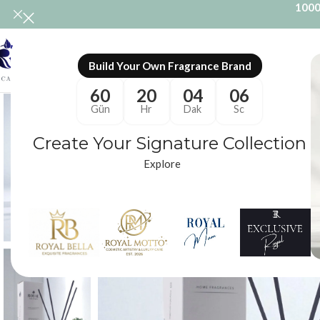
1000
ONL
Build Your Own Fragrance Brand
60
20
04
05
Gün
Hr
Dak
Sc
-15%
Create Your Signature Collection
Explore