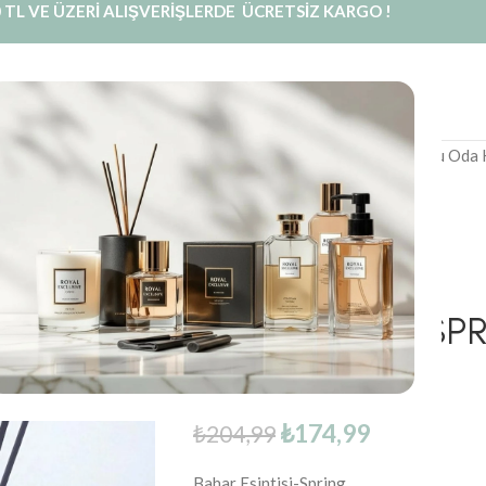
 TL VE ÜZERİ ALIŞVERİŞLERDE ÜCRETSİZ KARGO !
INE SATIŞ
PRIVATE LABEL
BLOG
KURUMSAL
İLETIŞIM
Royal Mum
/
Oda Kokusu
/
Çubuklu Oda 
Ortam Kokusu
Bahar Esintisi (S
Ortam Kokusu
₺
174,99
₺
204,99
Bahar Esintisi-Spring