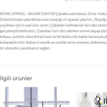
ROYAL SPRİNG – BAHAR ESİNTİSİ Çubuklu oda kokusu 50 ml ; Koku Özell
Ürünü kutudan çıkardıktan sonra başlığı ve tıpasını çıkartın .; Başlığ
yayılması için 6 saat süre verin.; Çubukları haftada bir ters düz etm
gerçekleştirebilirsiniz.; Çubukları ters düz ederken sıvının ahşap yü
kokusu, evinizin atmosferini taze ve ferahlatıcı bir bahar havasıyla
kullanabilirsiniz; Baharın tazelik ve canlılık veren aroması, mekanını
bir atmosfer yaratmanızı sağlar;
İlgili ürünler