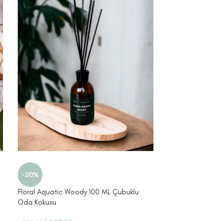
Okaliptus – Uçuç
-20%
Difüzör Esansı 1
Floral Aquatic Woody 100 ML Çubuklu
₺
114,99
Oda Kokusu