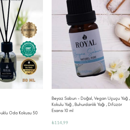
Beyaz Sabun – Doğal, Vegan Uçuçu Yağ ,
Kokulu Yağ , Buhurdanlık Yağı , Difüzör
Esansı 10 ml
buklu Oda Kokusu 50
₺
114,99