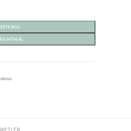
EPETE EKLE
DI SATIN AL
okusu
IKETLER